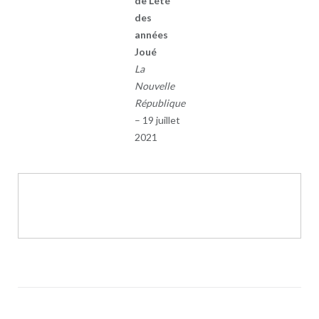
de L’été
des
années
Joué
La
Nouvelle
République
– 19 juillet
2021